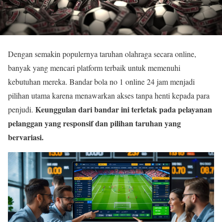
Dengan semakin populernya taruhan olahraga secara online,
banyak yang mencari platform terbaik untuk memenuhi
kebutuhan mereka. Bandar bola no 1 online 24 jam menjadi
pilihan utama karena menawarkan akses tanpa henti kepada para
Keunggulan dari bandar ini terletak pada pelayanan
penjudi.
pelanggan yang responsif dan pilihan taruhan yang
bervariasi.