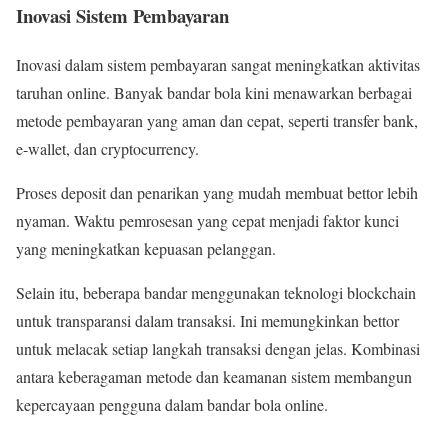
Inovasi Sistem Pembayaran
Inovasi dalam sistem pembayaran sangat meningkatkan aktivitas
taruhan online. Banyak bandar bola kini menawarkan berbagai
metode pembayaran yang aman dan cepat, seperti transfer bank,
e-wallet, dan cryptocurrency.
Proses deposit dan penarikan yang mudah membuat bettor lebih
nyaman. Waktu pemrosesan yang cepat menjadi faktor kunci
yang meningkatkan kepuasan pelanggan.
Selain itu, beberapa bandar menggunakan teknologi blockchain
untuk transparansi dalam transaksi. Ini memungkinkan bettor
untuk melacak setiap langkah transaksi dengan jelas. Kombinasi
antara keberagaman metode dan keamanan sistem membangun
kepercayaan pengguna dalam bandar bola online.