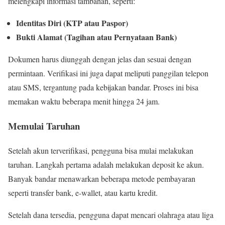
melengkapi informasi tambahan, seperti:
Identitas Diri (KTP atau Paspor)
Bukti Alamat (Tagihan atau Pernyataan Bank)
Dokumen harus diunggah dengan jelas dan sesuai dengan
permintaan. Verifikasi ini juga dapat meliputi panggilan telepon
atau SMS, tergantung pada kebijakan bandar. Proses ini bisa
memakan waktu beberapa menit hingga 24 jam.
Memulai Taruhan
Setelah akun terverifikasi, pengguna bisa mulai melakukan
taruhan. Langkah pertama adalah melakukan deposit ke akun.
Banyak bandar menawarkan beberapa metode pembayaran
seperti transfer bank, e-wallet, atau kartu kredit.
Setelah dana tersedia, pengguna dapat mencari olahraga atau liga