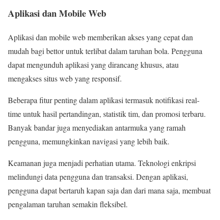
Aplikasi dan Mobile Web
Aplikasi dan mobile web memberikan akses yang cepat dan
mudah bagi bettor untuk terlibat dalam taruhan bola. Pengguna
dapat mengunduh aplikasi yang dirancang khusus, atau
mengakses situs web yang responsif.
Beberapa fitur penting dalam aplikasi termasuk notifikasi real-
time untuk hasil pertandingan, statistik tim, dan promosi terbaru.
Banyak bandar juga menyediakan antarmuka yang ramah
pengguna, memungkinkan navigasi yang lebih baik.
Keamanan juga menjadi perhatian utama. Teknologi enkripsi
melindungi data pengguna dan transaksi. Dengan aplikasi,
pengguna dapat bertaruh kapan saja dan dari mana saja, membuat
pengalaman taruhan semakin fleksibel.