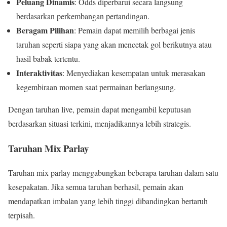
Peluang Dinamis
: Odds diperbarui secara langsung
berdasarkan perkembangan pertandingan.
Beragam Pilihan
: Pemain dapat memilih berbagai jenis
taruhan seperti siapa yang akan mencetak gol berikutnya atau
hasil babak tertentu.
Interaktivitas
: Menyediakan kesempatan untuk merasakan
kegembiraan momen saat permainan berlangsung.
Dengan taruhan live, pemain dapat mengambil keputusan
berdasarkan situasi terkini, menjadikannya lebih strategis.
Taruhan Mix Parlay
Taruhan mix parlay menggabungkan beberapa taruhan dalam satu
kesepakatan. Jika semua taruhan berhasil, pemain akan
mendapatkan imbalan yang lebih tinggi dibandingkan bertaruh
terpisah.