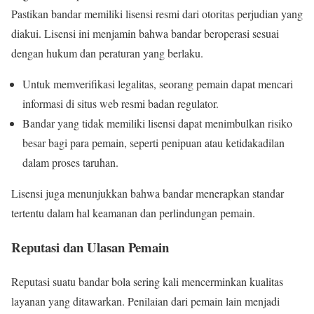
Pastikan bandar memiliki lisensi resmi dari otoritas perjudian yang
diakui. Lisensi ini menjamin bahwa bandar beroperasi sesuai
dengan hukum dan peraturan yang berlaku.
Untuk memverifikasi legalitas, seorang pemain dapat mencari
informasi di situs web resmi badan regulator.
Bandar yang tidak memiliki lisensi dapat menimbulkan risiko
besar bagi para pemain, seperti penipuan atau ketidakadilan
dalam proses taruhan.
Lisensi juga menunjukkan bahwa bandar menerapkan standar
tertentu dalam hal keamanan dan perlindungan pemain.
Reputasi dan Ulasan Pemain
Reputasi suatu bandar bola sering kali mencerminkan kualitas
layanan yang ditawarkan. Penilaian dari pemain lain menjadi