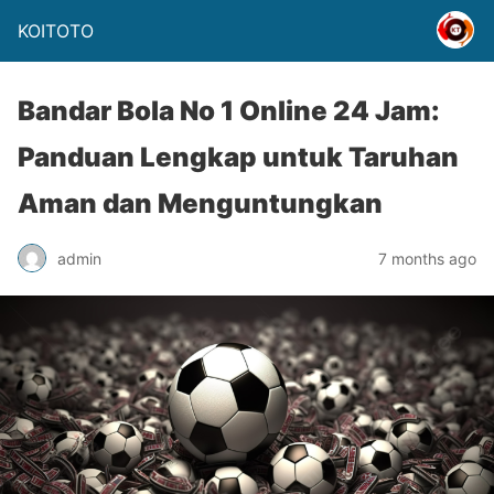
KOITOTO
Bandar Bola No 1 Online 24 Jam:
Panduan Lengkap untuk Taruhan
Aman dan Menguntungkan
admin
7 months ago