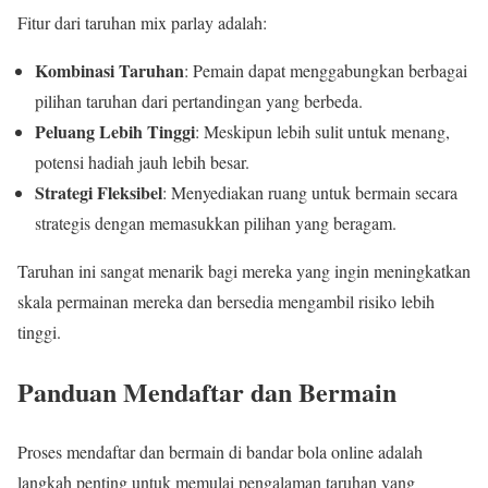
Fitur dari taruhan mix parlay adalah:
Kombinasi Taruhan
: Pemain dapat menggabungkan berbagai
pilihan taruhan dari pertandingan yang berbeda.
Peluang Lebih Tinggi
: Meskipun lebih sulit untuk menang,
potensi hadiah jauh lebih besar.
Strategi Fleksibel
: Menyediakan ruang untuk bermain secara
strategis dengan memasukkan pilihan yang beragam.
Taruhan ini sangat menarik bagi mereka yang ingin meningkatkan
skala permainan mereka dan bersedia mengambil risiko lebih
tinggi.
Panduan Mendaftar dan Bermain
Proses mendaftar dan bermain di bandar bola online adalah
langkah penting untuk memulai pengalaman taruhan yang