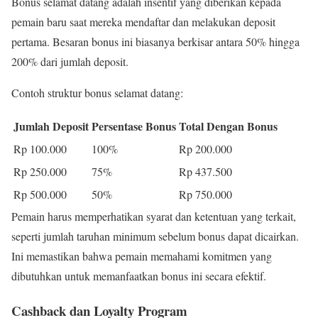
Bonus selamat datang adalah insentif yang diberikan kepada
pemain baru saat mereka mendaftar dan melakukan deposit
pertama. Besaran bonus ini biasanya berkisar antara 50% hingga
200% dari jumlah deposit.
Contoh struktur bonus selamat datang:
Jumlah Deposit
Persentase Bonus
Total Dengan Bonus
Rp 100.000
100%
Rp 200.000
Rp 250.000
75%
Rp 437.500
Rp 500.000
50%
Rp 750.000
Pemain harus memperhatikan syarat dan ketentuan yang terkait,
seperti jumlah taruhan minimum sebelum bonus dapat dicairkan.
Ini memastikan bahwa pemain memahami komitmen yang
dibutuhkan untuk memanfaatkan bonus ini secara efektif.
Cashback dan Loyalty Program