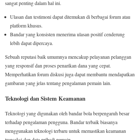
sangat penting dalam hal ini.
Ulasan dan testimoni dapat ditemukan di berbagai forum atau
platform khusus.
Bandar yang konsisten menerima ulasan positif cenderung
lebih dapat dipercaya.
Sebuah reputasi baik umumnya mencakup pelayanan pelanggan
yang responsif dan proses penarikan dana yang cepat.
Memperhatikan forum diskusi juga dapat membantu mendapatkan
gambaran yang jelas tentang pengalaman pemain lain.
Teknologi dan Sistem Keamanan
Teknologi yang digunakan oleh bandar bola berpengaruh besar
terhadap pengalaman pengguna. Bandar terbaik biasanya
menggunakan teknologi terbaru untuk memastikan keamanan
transaksi dan data pribadi pemain.