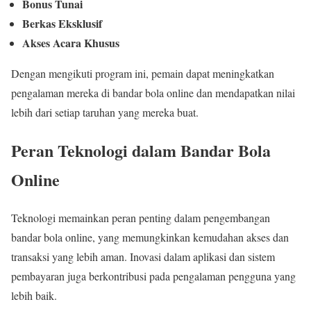
Bonus Tunai
Berkas Eksklusif
Akses Acara Khusus
Dengan mengikuti program ini, pemain dapat meningkatkan
pengalaman mereka di bandar bola online dan mendapatkan nilai
lebih dari setiap taruhan yang mereka buat.
Peran Teknologi dalam Bandar Bola
Online
Teknologi memainkan peran penting dalam pengembangan
bandar bola online, yang memungkinkan kemudahan akses dan
transaksi yang lebih aman. Inovasi dalam aplikasi dan sistem
pembayaran juga berkontribusi pada pengalaman pengguna yang
lebih baik.