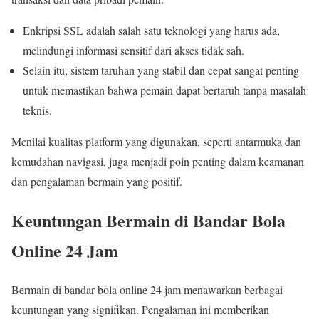
Enkripsi SSL adalah salah satu teknologi yang harus ada,
melindungi informasi sensitif dari akses tidak sah.
Selain itu, sistem taruhan yang stabil dan cepat sangat penting
untuk memastikan bahwa pemain dapat bertaruh tanpa masalah
teknis.
Menilai kualitas platform yang digunakan, seperti antarmuka dan
kemudahan navigasi, juga menjadi poin penting dalam keamanan
dan pengalaman bermain yang positif.
Keuntungan Bermain di Bandar Bola
Online 24 Jam
Bermain di bandar bola online 24 jam menawarkan berbagai
keuntungan yang signifikan. Pengalaman ini memberikan