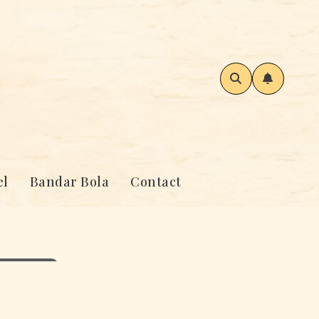
el
Bandar Bola
Contact