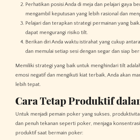
Perhatikan posisi Anda di meja dan pelajari gaya
mengambil keputusan yang lebih rasional dan mengu
Pelajari dan terapkan strategi permainan yang baik.
dapat mengurangi risiko tilt.
Berikan diri Anda waktu istirahat yang cukup ant
dan memulai setiap sesi dengan segar dan siap ber
Memiliki strategi yang baik untuk menghindari tilt ad
emosi negatif dan mengikuti kiat terbaik, Anda akan
lebih tepat.
Cara Tetap Produktif dal
Untuk menjadi pemain poker yang sukses, produktivita
dan penuh tekanan seperti poker, menjaga konsentrasi 
produktif saat bermain poker: