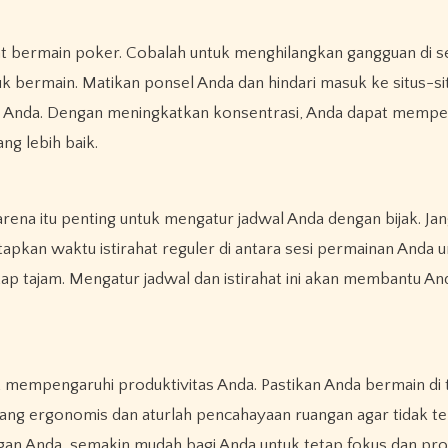
 bermain. Matikan ponsel Anda dan hindari masuk ke situs-s
ian Anda. Dengan meningkatkan konsentrasi, Anda dapat mempe
ng lebih baik.
rena itu penting untuk mengatur jadwal Anda dengan bijak. Ja
etapkan waktu istirahat reguler di antara sesi permainan Anda 
p tajam. Mengatur jadwal dan istirahat ini akan membantu An
 mempengaruhi produktivitas Anda. Pastikan Anda bermain di
yang ergonomis dan aturlah pencahayaan ruangan agar tidak te
ngan Anda, semakin mudah bagi Anda untuk tetap fokus dan pro