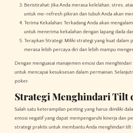
Beristirahat: Jika Anda merasa kelelahan, stres, at
untuk me-refresh pikiran dan tubuh Anda akan mem
Terima Kekalahan: Terkadang Anda akan mengalami k
untuk menerima kekalahan dengan lapang dada dan
Terapkan Strategi: Miliki strategi yang kuat dalam
merasa lebih percaya diri dan lebih mampu menge
Dengan menguasai manajemen emosi dan menghindari til
untuk mencapai kesuksesan dalam permainan. Selanjutny
poker.
Strategi Menghindari Tilt
Salah satu keterampilan penting yang harus dimiliki d
emosi negatif yang dapat mempengaruhi kinerja dan p
strategi praktis untuk membantu Anda menghindari tilt