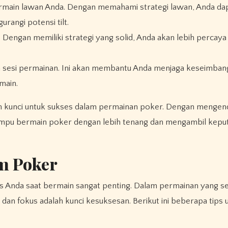
 bermain lawan Anda. Dengan memahami strategi lawan, Anda da
rangi potensi tilt.
 Dengan memiliki strategi yang solid, Anda akan lebih percaya 
ara sesi permainan. Ini akan membantu Anda menjaga keseimba
main.
alah kunci untuk sukses dalam permainan poker. Dengan mengen
 mampu bermain poker dengan lebih tenang dan mengambil kepu
am Poker
s Anda saat bermain sangat penting. Dalam permainan yang s
dan fokus adalah kunci kesuksesan. Berikut ini beberapa tips 