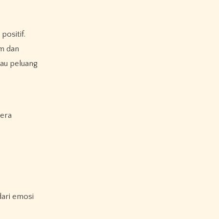
ositif.
am dan
tau peluang
gera
ari emosi