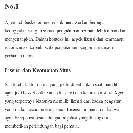
No.1
Agen judi basket online terbaik menawarkan berbagai
keunggulan yang membuat pengalaman bermain lebih aman dan
menyenangkan. Dalam konteks ini, aspek lisensi dan keamanan,
rekomendasi terbaik, serta pengalaman pengguna menjadi
perhatian utama.
Lisensi dan Keamanan Situs
Salah satu faktor utama yang perlu diperhatikan saat memilih
agen judi basket online adalah lisensi dan keamanan situs. Agen
yang terpercaya biasanya memiliki lisensi dari badan pengatur
yang diakui secara internasional. Lisensi ini menjamin bahwa
agen beroperasi sesuai dengan regulasi yang ditetapkan,
memberikan perlindungan bagi pemain.