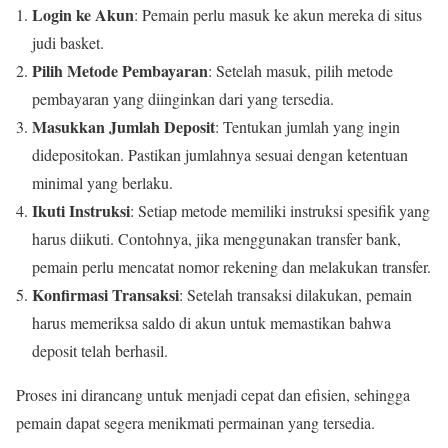
Login ke Akun
: Pemain perlu masuk ke akun mereka di situs
judi basket.
Pilih Metode Pembayaran
: Setelah masuk, pilih metode
pembayaran yang diinginkan dari yang tersedia.
Masukkan Jumlah Deposit
: Tentukan jumlah yang ingin
didepositokan. Pastikan jumlahnya sesuai dengan ketentuan
minimal yang berlaku.
Ikuti Instruksi
: Setiap metode memiliki instruksi spesifik yang
harus diikuti. Contohnya, jika menggunakan transfer bank,
pemain perlu mencatat nomor rekening dan melakukan transfer.
Konfirmasi Transaksi
: Setelah transaksi dilakukan, pemain
harus memeriksa saldo di akun untuk memastikan bahwa
deposit telah berhasil.
Proses ini dirancang untuk menjadi cepat dan efisien, sehingga
pemain dapat segera menikmati permainan yang tersedia.