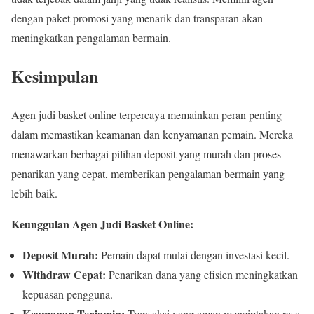
dengan paket promosi yang menarik dan transparan akan
meningkatkan pengalaman bermain.
Kesimpulan
Agen judi basket online terpercaya memainkan peran penting
dalam memastikan keamanan dan kenyamanan pemain. Mereka
menawarkan berbagai pilihan deposit yang murah dan proses
penarikan yang cepat, memberikan pengalaman bermain yang
lebih baik.
Keunggulan Agen Judi Basket Online:
Deposit Murah:
Pemain dapat mulai dengan investasi kecil.
Withdraw Cepat:
Penarikan dana yang efisien meningkatkan
kepuasan pengguna.
Keamanan Terjamin:
Transaksi yang aman menciptakan rasa