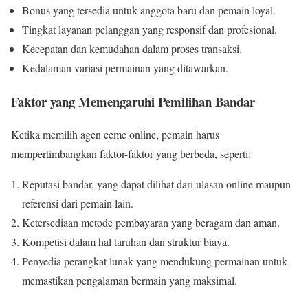
Bonus yang tersedia untuk anggota baru dan pemain loyal.
Tingkat layanan pelanggan yang responsif dan profesional.
Kecepatan dan kemudahan dalam proses transaksi.
Kedalaman variasi permainan yang ditawarkan.
Faktor yang Memengaruhi Pemilihan Bandar
Ketika memilih agen ceme online, pemain harus
mempertimbangkan faktor-faktor yang berbeda, seperti:
Reputasi bandar, yang dapat dilihat dari ulasan online maupun
referensi dari pemain lain.
Ketersediaan metode pembayaran yang beragam dan aman.
Kompetisi dalam hal taruhan dan struktur biaya.
Penyedia perangkat lunak yang mendukung permainan untuk
memastikan pengalaman bermain yang maksimal.