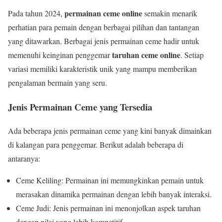
permainan ceme online
Pada tahun 2024,
semakin menarik
perhatian para pemain dengan berbagai pilihan dan tantangan
yang ditawarkan. Berbagai jenis permainan ceme hadir untuk
taruhan ceme online
memenuhi keinginan penggemar
. Setiap
variasi memiliki karakteristik unik yang mampu memberikan
pengalaman bermain yang seru.
Jenis Permainan Ceme yang Tersedia
Ada beberapa jenis permainan ceme yang kini banyak dimainkan
di kalangan para penggemar. Berikut adalah beberapa di
antaranya:
Ceme Keliling: Permainan ini memungkinkan pemain untuk
merasakan dinamika permainan dengan lebih banyak interaksi.
Ceme Judi: Jenis permainan ini menonjolkan aspek taruhan
dengan nilai yang lebih kompetitif.