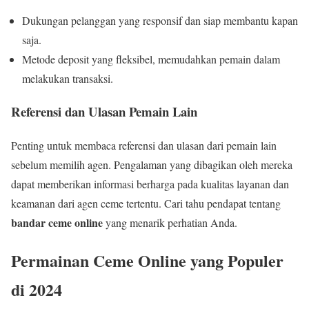
Dukungan pelanggan yang responsif dan siap membantu kapan
saja.
Metode deposit yang fleksibel, memudahkan pemain dalam
melakukan transaksi.
Referensi dan Ulasan Pemain Lain
Penting untuk membaca referensi dan ulasan dari pemain lain
sebelum memilih agen. Pengalaman yang dibagikan oleh mereka
dapat memberikan informasi berharga pada kualitas layanan dan
keamanan dari agen ceme tertentu. Cari tahu pendapat tentang
bandar ceme online
yang menarik perhatian Anda.
Permainan Ceme Online yang Populer
di 2024