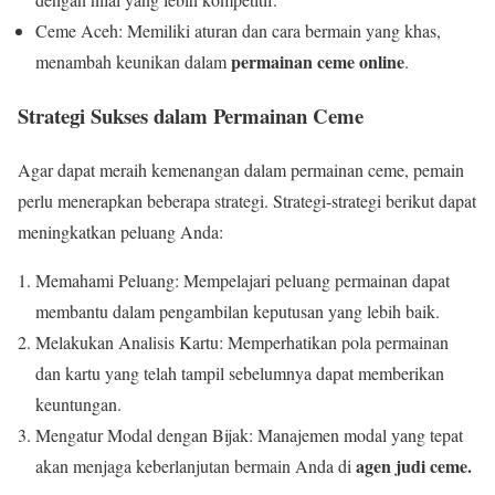
Ceme Aceh: Memiliki aturan dan cara bermain yang khas,
permainan ceme online
menambah keunikan dalam
.
Strategi Sukses dalam Permainan Ceme
Agar dapat meraih kemenangan dalam permainan ceme, pemain
perlu menerapkan beberapa strategi. Strategi-strategi berikut dapat
meningkatkan peluang Anda:
Memahami Peluang: Mempelajari peluang permainan dapat
membantu dalam pengambilan keputusan yang lebih baik.
Melakukan Analisis Kartu: Memperhatikan pola permainan
dan kartu yang telah tampil sebelumnya dapat memberikan
keuntungan.
Mengatur Modal dengan Bijak: Manajemen modal yang tepat
agen judi ceme.
akan menjaga keberlanjutan bermain Anda di