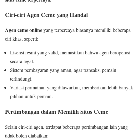
Ciri-ciri Agen Ceme yang Handal
Agen ceme online
yang terpercaya biasanya memiliki beberapa
ciri khas, seperti:
Lisensi resmi yang valid, memastikan bahwa agen beroperasi
secara legal.
Sistem pembayaran yang aman, agar transaksi pemain
terlindungi.
Variasi permainan yang ditawarkan, memberikan lebih banyak
pilihan untuk pemain.
Pertimbangan dalam Memilih Situs Ceme
Selain ciri-ciri agen, terdapat beberapa pertimbangan lain yang
tidak boleh diabaikan: