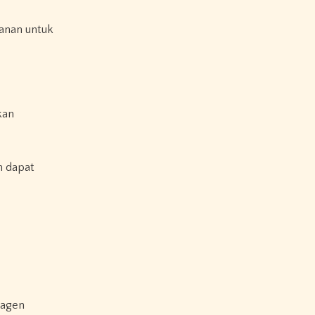
manan untuk
kan
n dapat
 agen