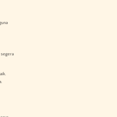
gguna
l segera
aik.
a.