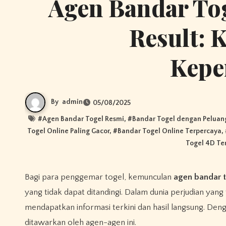
Agen Bandar Tog
Result: 
Kepe
By
admin
05/08/2025
#
Agen Bandar Togel Resmi
, #
Bandar Togel dengan Peluan
Togel Online Paling Gacor
, #
Bandar Togel Online Terpercaya
,
Togel 4D Te
Bagi para penggemar togel, kemunculan
agen bandar t
yang tidak dapat ditandingi. Dalam dunia perjudian yan
mendapatkan informasi terkini dan hasil langsung. Den
ditawarkan oleh agen-agen ini.