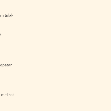
in tidak
n
cepatan
 melihat