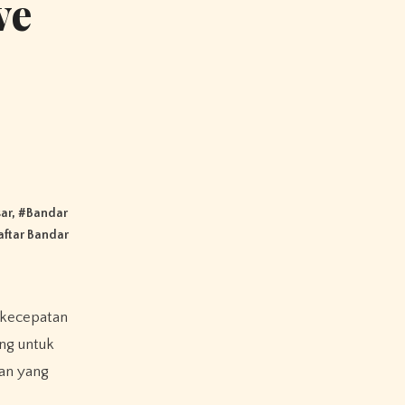
ve
sar
, #
Bandar
aftar Bandar
kecepatan
ing untuk
lan yang