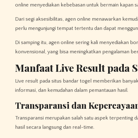
online menyediakan kebebasan untuk bermain kapan saj
Dari segi aksesibilitas, agen online menawarkan kemud
perlu mengunjungi tempat tertentu dan dapat menggun
Di samping itu, agen online sering kali menyediakan b
konvensional, yang bisa meningkatkan pengalaman ber
Manfaat Live Result pada 
Live result pada situs bandar togel memberikan banyak
informasi, dan kemudahan dalam pemantauan hasil.
Transparansi dan Kepercayaa
Transparansi merupakan salah satu aspek terpenting da
hasil secara langsung dan real-time.