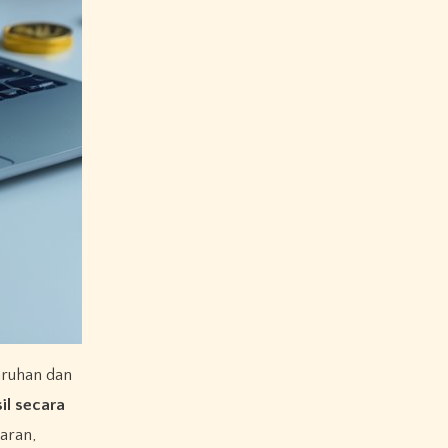
ruhan dan
il secara
aran,