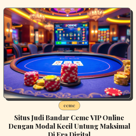
ceme
Situs Judi Bandar Ceme VIP Online
Dengan Modal Kecil Untung Maksimal
Di Era Digital