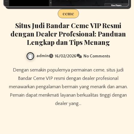
ceme
Situs Judi Bandar Ceme VIP Resmi
dengan Dealer Profesional: Panduan
Lengkap dan Tips Menang
admin
16/02/2026
No Comments
Dengan semakin populernya permainan ceme, situs judi
Bandar Ceme VIP resmi dengan dealer profesional
menawarkan pengalaman bermain yang menarik dan aman.
Pemain dapat menikmati layanan berkualitas tinggi dengan
dealer yang…