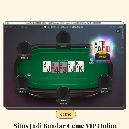
ceme
Situs Judi Bandar Ceme VIP Online