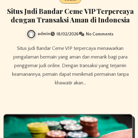
Situs Judi Bandar Ceme VIP Terpercaya
dengan Transaksi Aman di Indonesia
admin
18/02/2026
No Comments
Situs judi Bandar Ceme VIP terpercaya menawarkan
pengalaman bermain yang aman dan menarik bagi para
penggemar judi online. Dengan transaksi yang terjamin
keamanannya, pemain dapat menikmati permainan tanpa
khawatir akan…