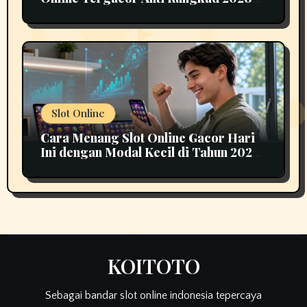
Untuk Pemain Cerdas
Slot Online
Cara Menang Slot Online Gacor Hari
Ini dengan Modal Kecil di Tahun 2026:
Strategi Ampuh dan Tips Praktis
KOITOTO
Sebagai bandar slot online indonesia tepercaya