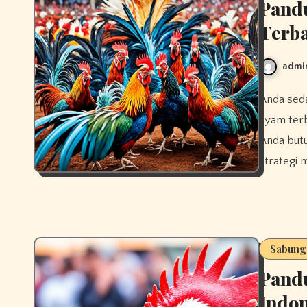
Pand
Terba
admi
Anda sedang mencari panduan komprehensif mengenai sabung
ayam terb
Anda butu
strategi 
Sabung
Pand
Indon