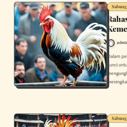
Sabung
Rahas
Keme
admi
Dalam pertandingan sabung ayam, strategi yang baik merupakan
kunci unt
mengungka
meningka
Sabung