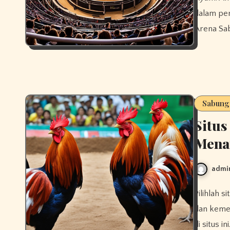
dalam per
Arena Sa
Sabung
Situs
Mena
admi
Pilihlah situs Sabung Ayam terpercaya di Indonesia untuk keseruan
dan kemen
di situs 