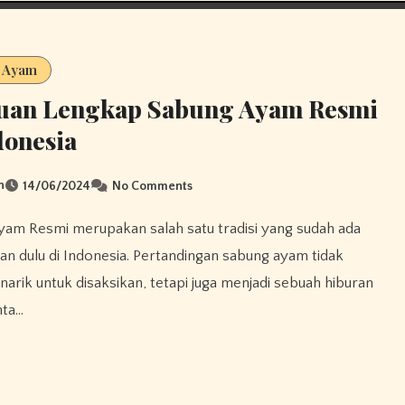
 Ayam
uan Lengkap Sabung Ayam Resmi
donesia
n
14/06/2024
No Comments
an dulu di Indonesia. Pertandingan sabung ayam tidak
arik untuk disaksikan, tetapi juga menjadi sebuah hiburan
nta…