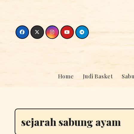
Skip
to
content
Home
Judi Basket
Sab
sejarah sabung ayam