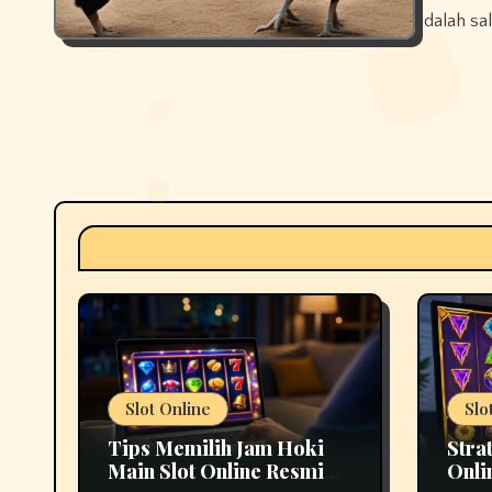
adalah sa
Slot Online
Slo
Tips Memilih Jam Hoki
Strat
Main Slot Online Resmi
Onli