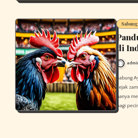
Sabung
Pand
di In
admi
Sabung Ayam Resmi merupakan salah satu tradisi yang sudah ada
sejak zam
hanya men
bagi peci