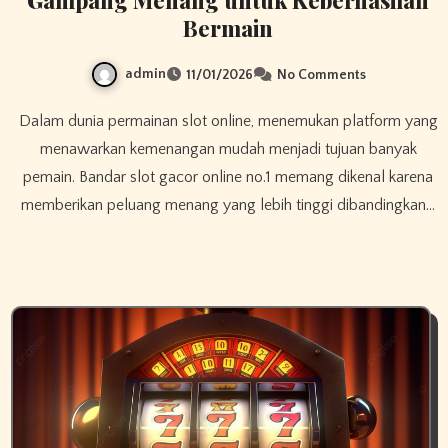
Bermain
admin
11/01/2026
No Comments
Dalam dunia permainan slot online, menemukan platform yang
menawarkan kemenangan mudah menjadi tujuan banyak
pemain. Bandar slot gacor online no.1 memang dikenal karena
memberikan peluang menang yang lebih tinggi dibandingkan…