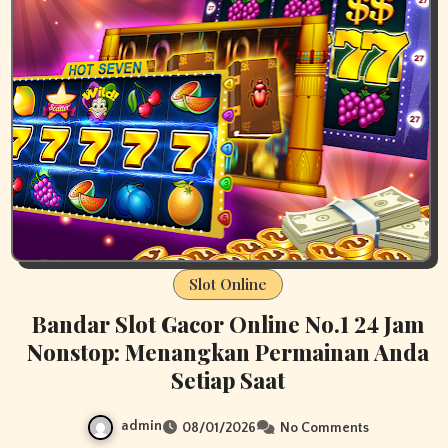
Slot Online
Bandar Slot Gacor Online No.1 24 Jam
Nonstop: Menangkan Permainan Anda
Setiap Saat
admin
08/01/2026
No Comments