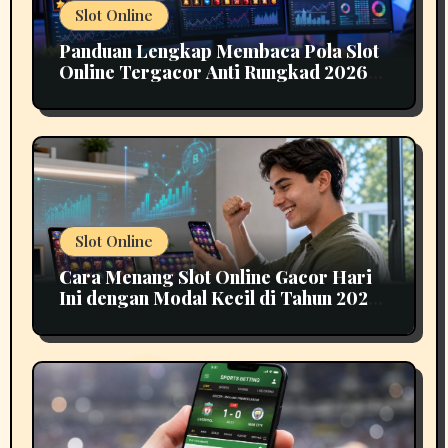
Slot Online
Panduan Lengkap Membaca Pola Slot
Online Tergacor Anti Rungkad 2026
Untuk Pemain Cerdas
Slot Online
Cara Menang Slot Online Gacor Hari
Ini dengan Modal Kecil di Tahun 2026:
Strategi Ampuh dan Tips Praktis