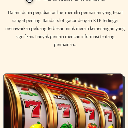
Dalam dunia perjudian online, memilih permainan yang tepat
sangat penting. Bandar slot gacor dengan RTP tertinggi
menawarkan peluang terbesar untuk meraih kemenangan yang
signifikan. Banyak pemain mencari informasi tentang
permainan…