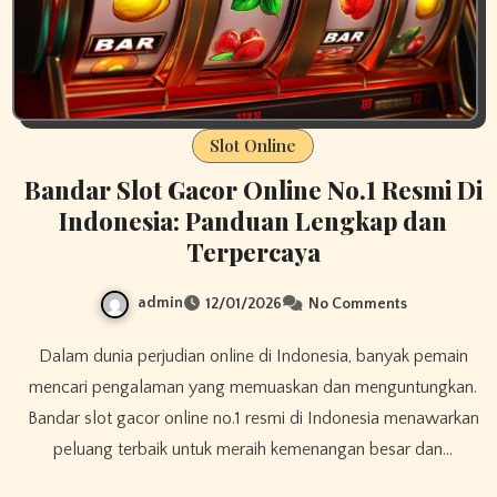
Slot Online
Bandar Slot Gacor Online No.1 Resmi Di
Indonesia: Panduan Lengkap dan
Terpercaya
admin
12/01/2026
No Comments
Dalam dunia perjudian online di Indonesia, banyak pemain
mencari pengalaman yang memuaskan dan menguntungkan.
Bandar slot gacor online no.1 resmi di Indonesia menawarkan
peluang terbaik untuk meraih kemenangan besar dan…