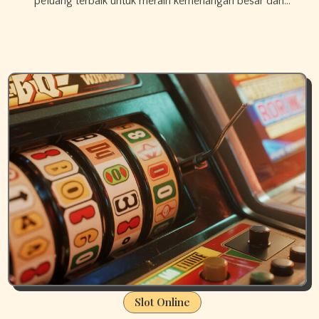
peluang terbaik untuk meraih kemenangan besar dan…
Slot Online