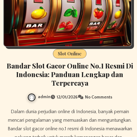
Slot Online
Bandar Slot Gacor Online No.1 Resmi Di
Indonesia: Panduan Lengkap dan
Terpercaya
admin
12/01/2026
No Comments
Dalam dunia perjudian online di Indonesia, banyak pemain
mencari pengalaman yang memuaskan dan menguntungkan.
Bandar slot gacor online no.1 resmi di Indonesia menawarkan