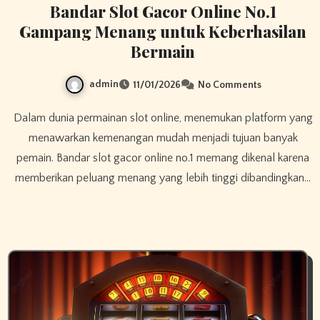
Bandar Slot Gacor Online No.1
Gampang Menang untuk Keberhasilan
Bermain
admin
11/01/2026
No Comments
Dalam dunia permainan slot online, menemukan platform yang
menawarkan kemenangan mudah menjadi tujuan banyak
pemain. Bandar slot gacor online no.1 memang dikenal karena
memberikan peluang menang yang lebih tinggi dibandingkan…