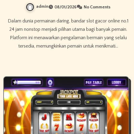
admin
08/01/2026
No Comments
Dalam dunia permainan daring, bandar slot gacor online no.1
24 jam nonstop menjadi pilihan utama bagi banyak pemain.
Platform ini menawarkan pengalaman bermain yang selalu
tersedia, memungkinkan pemain untuk menikmati…