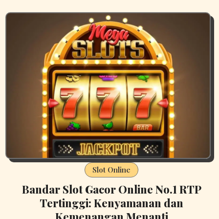
Slot Online
Bandar Slot Gacor Online No.1 RTP
Tertinggi: Kenyamanan dan
Kemenangan Menanti