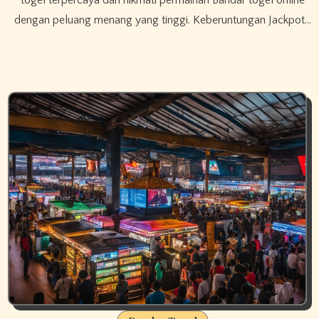
togel terpercaya dan nikmati permainan Bandar togel online
dengan peluang menang yang tinggi. Keberuntungan Jackpot…