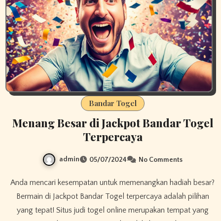
Bandar Togel
Menang Besar di Jackpot Bandar Togel
Terpercaya
admin
05/07/2024
No Comments
Anda mencari kesempatan untuk memenangkan hadiah besar?
Bermain di Jackpot Bandar Togel terpercaya adalah pilihan
yang tepat! Situs judi togel online merupakan tempat yang