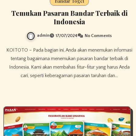
Bandar Togel
Temukan Pasaran Bandar Terbaik di
Indonesia
admin
17/07/2024
No Comments
KOITOTO – Pada bagian ini, Anda akan menemukan informasi
tentang bagaimana menemukan pasaran bandar terbaik di
Indonesia. Kami akan membahas fitur-fitur yang harus Anda
cari, seperti keberagaman pasaran taruhan dan…