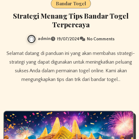
Bandar Togel
Strategi Menang Tips Bandar Togel
Terpercaya
admin
19/07/2024
No Comments
Selamat datang di panduan ini yang akan membahas strategi-
strategi yang dapat digunakan untuk meningkatkan peluang
sukses Anda dalam permainan togel online. Kami akan
mengungkapkan tips dan trik dari bandar togel…