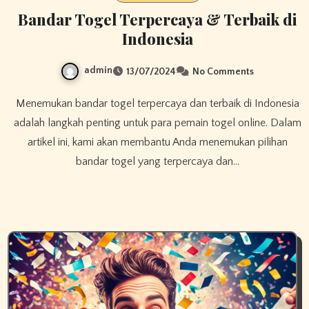
Bandar Togel Terpercaya & Terbaik di
Indonesia
admin
13/07/2024
No Comments
Menemukan bandar togel terpercaya dan terbaik di Indonesia
adalah langkah penting untuk para pemain togel online. Dalam
artikel ini, kami akan membantu Anda menemukan pilihan
bandar togel yang terpercaya dan…