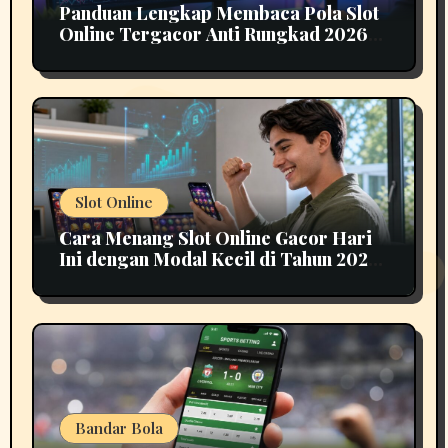
Panduan Lengkap Membaca Pola Slot
Online Tergacor Anti Rungkad 2026
Untuk Pemain Cerdas
Slot Online
Cara Menang Slot Online Gacor Hari
Ini dengan Modal Kecil di Tahun 2026:
Strategi Ampuh dan Tips Praktis
Bandar Bola