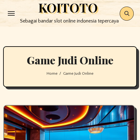
KOITOTO
Skip
to
Sebagai bandar slot online indonesia tepercaya
content
Game Judi Online
Home
Game Judi Online