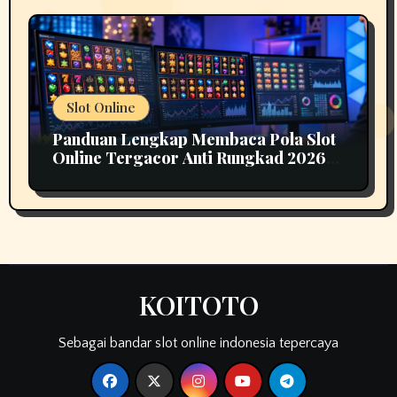
Slot Online
Panduan Lengkap Membaca Pola Slot
Online Tergacor Anti Rungkad 2026
Untuk Pemain Cerdas
KOITOTO
Sebagai bandar slot online indonesia tepercaya