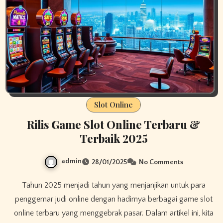
Slot Online
Rilis Game Slot Online Terbaru &
Terbaik 2025
admin
28/01/2025
No Comments
Tahun 2025 menjadi tahun yang menjanjikan untuk para
penggemar judi online dengan hadirnya berbagai game slot
online terbaru yang menggebrak pasar. Dalam artikel ini, kita