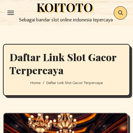
KOITOTO
Skip
to
Sebagai bandar slot online indonesia tepercaya
content
Daftar Link Slot Gacor
Terpercaya
Home
Daftar Link Slot Gacor Terpercaya