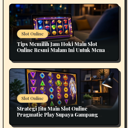
Slot Online
Tips Memilih Jam Hoki Main Slot
Online Resmi Malam Ini Untuk Menang
Lebih Banyak
Slot Online
Strategi Jitu Main Slot Online
Pragmatic Play Supaya Gampang
Maxwin Secara Efektif