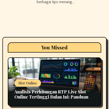
berbagai tips menang…
You Missed
Slot Online
Analisis Perhitungan RTP Live Slot
Online Tertinggi Bulan Ini: Panduan
Lengkap dan Tips Terbaik