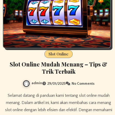
Slot Online
Slot Online Mudah Menang – Tips &
Trik Terbaik
admin
29/01/2025
No Comments
Selamat datang di panduan kami tentang slot online mudah
menang. Dalam artikel ini, kami akan membahas cara menang
slot online dengan lebih efisien dan efektif. Dengan memahami