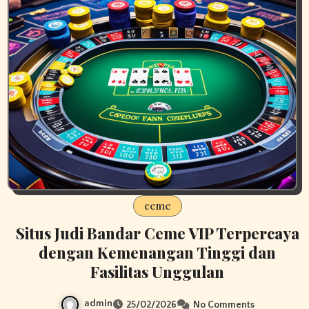
ceme
Situs Judi Bandar Ceme VIP Terpercaya
dengan Kemenangan Tinggi dan
Fasilitas Unggulan
admin
25/02/2026
No Comments