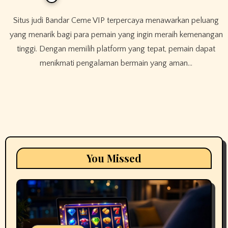
Situs judi Bandar Ceme VIP terpercaya menawarkan peluang
yang menarik bagi para pemain yang ingin meraih kemenangan
tinggi. Dengan memilih platform yang tepat, pemain dapat
menikmati pengalaman bermain yang aman…
You Missed