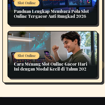
Slot Online
Panduan Lengkap Membaca Pola Slot
Online Tergacor Anti Rungkad 2026
Untuk Pemain Cerdas
Slot Online
Cara Menang Slot Online Gacor Hari
Ini dengan Modal Kecil di Tahun 2026:
Strategi Ampuh dan Tips Praktis