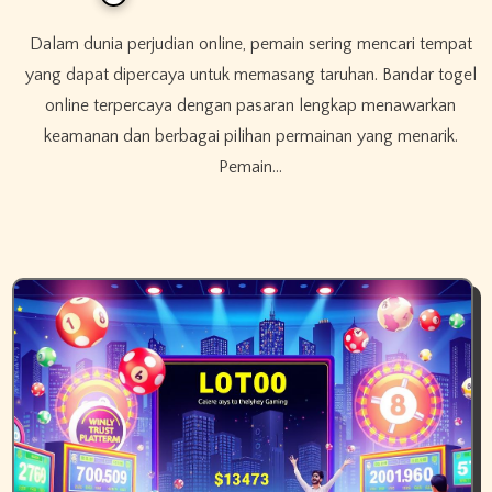
Dalam dunia perjudian online, pemain sering mencari tempat
yang dapat dipercaya untuk memasang taruhan. Bandar togel
online terpercaya dengan pasaran lengkap menawarkan
keamanan dan berbagai pilihan permainan yang menarik.
Pemain…