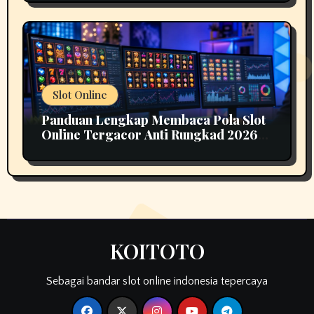
Slot Online
Panduan Lengkap Membaca Pola Slot
Online Tergacor Anti Rungkad 2026
Untuk Pemain Cerdas
KOITOTO
Sebagai bandar slot online indonesia tepercaya