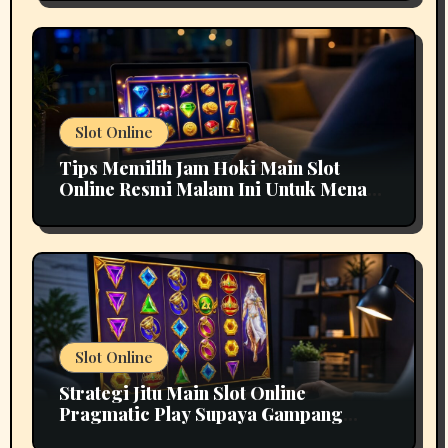
Slot Online
Tips Memilih Jam Hoki Main Slot
Online Resmi Malam Ini Untuk Menang
Lebih Banyak
Slot Online
Strategi Jitu Main Slot Online
Pragmatic Play Supaya Gampang
Maxwin Secara Efektif