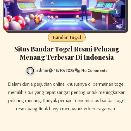
Bandar Togel
Situs Bandar Togel Resmi Peluang
Menang Terbesar Di Indonesia
admin
16/10/2025
No Comments
Dalam dunia perjudian online, khususnya di permainan togel,
memilih situs yang tepat sangat penting untuk meningkatkan
peluang menang. Banyak pemain mencari situs bandar togel
resmi yang tidak hanya menawarkan keberagaman…