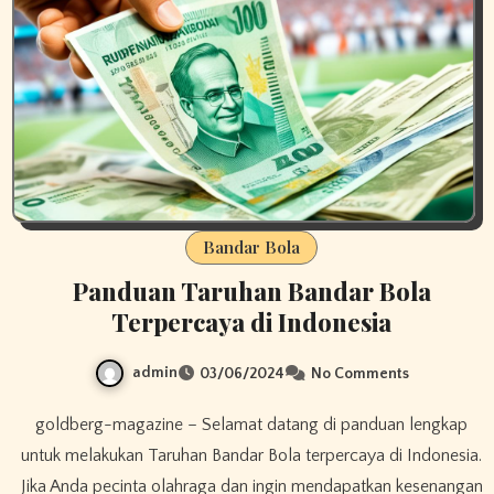
Bandar Bola
Panduan Taruhan Bandar Bola
Terpercaya di Indonesia
admin
03/06/2024
No Comments
goldberg-magazine – Selamat datang di panduan lengkap
untuk melakukan Taruhan Bandar Bola terpercaya di Indonesia.
Jika Anda pecinta olahraga dan ingin mendapatkan kesenangan