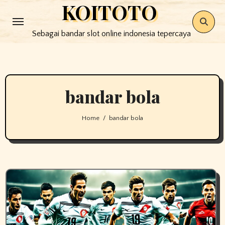
KOITOTO
Skip
to
Sebagai bandar slot online indonesia tepercaya
content
bandar bola
Home
bandar bola