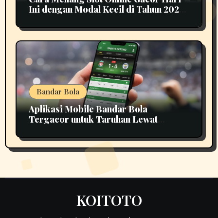
Ini dengan Modal Kecil di Tahun 2026:
Strategi Ampuh dan Tips Praktis
Bandar Bola
Aplikasi Mobile Bandar Bola
Tergacor untuk Taruhan Lewat
Smartphone: Panduan Lengkap dan
Tips Terbaik
KOITOTO