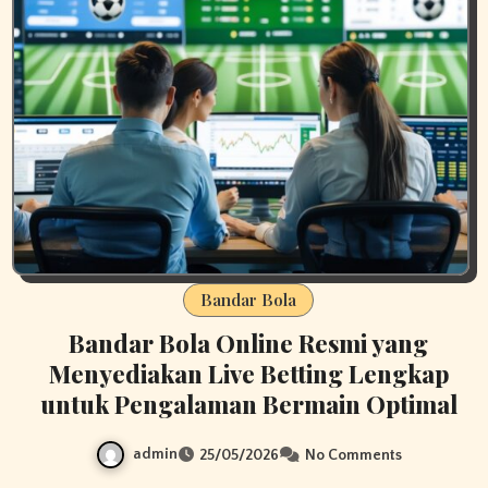
Bandar Bola
Bandar Bola Online Resmi yang
Menyediakan Live Betting Lengkap
untuk Pengalaman Bermain Optimal
admin
25/05/2026
No Comments