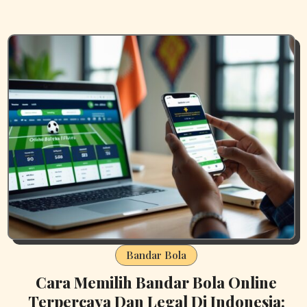
Bandar Bola
Cara Memilih Bandar Bola Online
Terpercaya Dan Legal Di Indonesia: