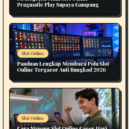
Pragmatic Play Supaya Gampang
Maxwin Secara Efektif
Slot Online
Panduan Lengkap Membaca Pola Slot
Online Tergacor Anti Rungkad 2026
Untuk Pemain Cerdas
Slot Online
Cara Menang Slot Online Gacor Hari