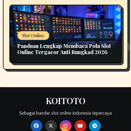
Slot Online
Panduan Lengkap Membaca Pola Slot
Online Tergacor Anti Rungkad 2026
Untuk Pemain Cerdas
KOITOTO
Sebagai bandar slot online indonesia tepercaya