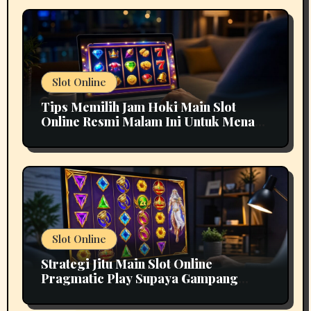
Slot Online
Tips Memilih Jam Hoki Main Slot
Online Resmi Malam Ini Untuk Menang
Lebih Banyak
Slot Online
Strategi Jitu Main Slot Online
Pragmatic Play Supaya Gampang
Maxwin Secara Efektif