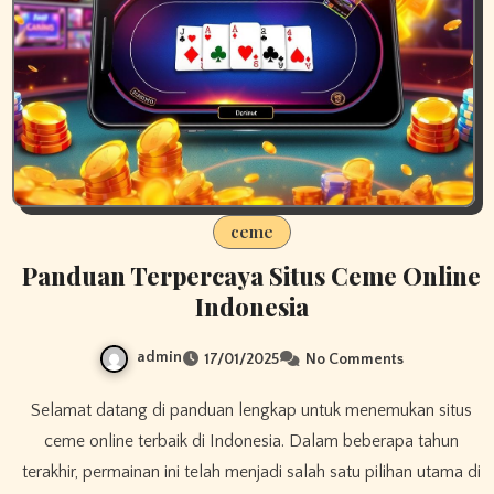
ceme
Panduan Terpercaya Situs Ceme Online
Indonesia
admin
17/01/2025
No Comments
Selamat datang di panduan lengkap untuk menemukan situs
ceme online terbaik di Indonesia. Dalam beberapa tahun
terakhir, permainan ini telah menjadi salah satu pilihan utama di