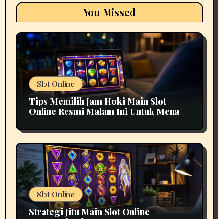
You Missed
Slot Online
Tips Memilih Jam Hoki Main Slot
Online Resmi Malam Ini Untuk Menang
Lebih Banyak
Slot Online
Strategi Jitu Main Slot Online