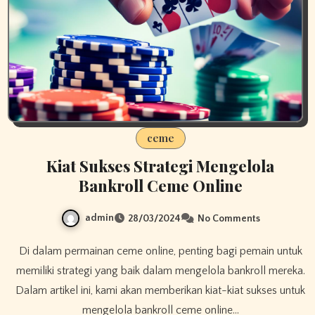
ceme
Kiat Sukses Strategi Mengelola
Bankroll Ceme Online
admin
28/03/2024
No Comments
Di dalam permainan ceme online, penting bagi pemain untuk
memiliki strategi yang baik dalam mengelola bankroll mereka.
Dalam artikel ini, kami akan memberikan kiat-kiat sukses untuk
mengelola bankroll ceme online…