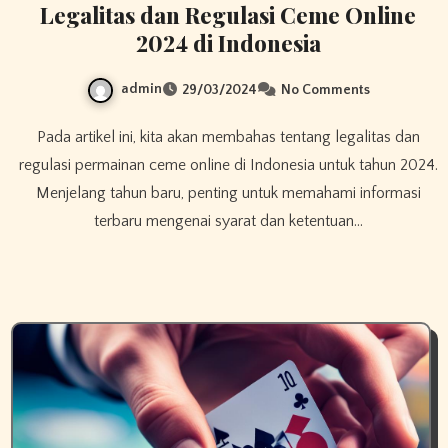
Legalitas dan Regulasi Ceme Online
2024 di Indonesia
admin
29/03/2024
No Comments
Pada artikel ini, kita akan membahas tentang legalitas dan
regulasi permainan ceme online di Indonesia untuk tahun 2024.
Menjelang tahun baru, penting untuk memahami informasi
terbaru mengenai syarat dan ketentuan…