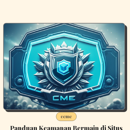
ceme
Panduan Keamanan Bermain di Situs