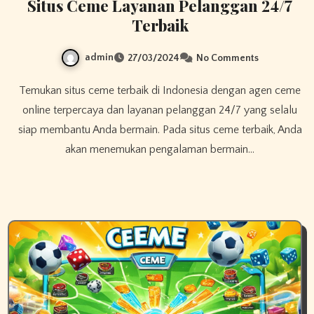
Situs Ceme Layanan Pelanggan 24/7
Terbaik
admin
27/03/2024
No Comments
Temukan situs ceme terbaik di Indonesia dengan agen ceme
online terpercaya dan layanan pelanggan 24/7 yang selalu
siap membantu Anda bermain. Pada situs ceme terbaik, Anda
akan menemukan pengalaman bermain…