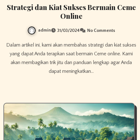
Strategi dan Kiat Sukses Bermain Ceme
Online
admin
31/03/2024
No Comments
Dalam artikel ini, kami akan membahas strategi dan kiat sukses
yang dapat Anda terapkan saat bermain Ceme online. Kami
akan membagikan trik jitu dan panduan lengkap agar Anda
dapat meningkatkan…