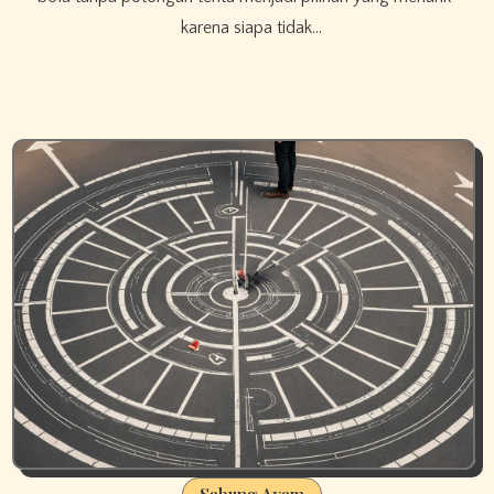
karena siapa tidak…
Sabung Ayam