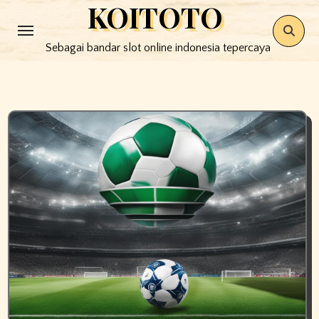
KOITOTO
Skip
to
Sebagai bandar slot online indonesia tepercaya
content