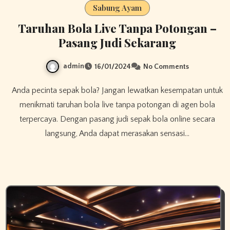
Sabung Ayam
Taruhan Bola Live Tanpa Potongan –
Pasang Judi Sekarang
admin
16/01/2024
No Comments
Anda pecinta sepak bola? Jangan lewatkan kesempatan untuk
menikmati taruhan bola live tanpa potongan di agen bola
terpercaya. Dengan pasang judi sepak bola online secara
langsung, Anda dapat merasakan sensasi…