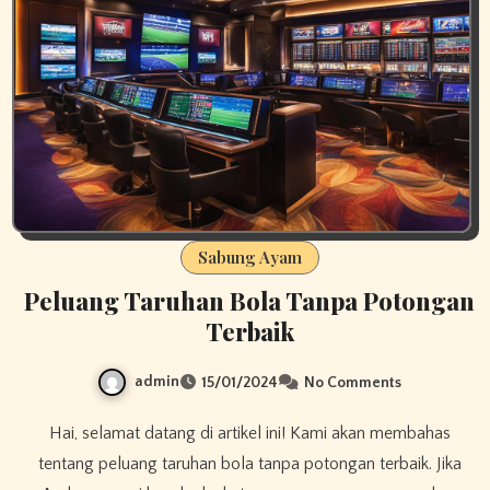
Sabung Ayam
Peluang Taruhan Bola Tanpa Potongan
Terbaik
admin
15/01/2024
No Comments
Hai, selamat datang di artikel ini! Kami akan membahas
tentang peluang taruhan bola tanpa potongan terbaik. Jika