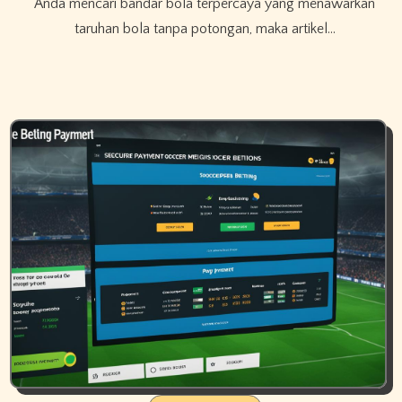
Anda mencari bandar bola terpercaya yang menawarkan
taruhan bola tanpa potongan, maka artikel…