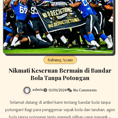
Sabung Ayam
Nikmati Keseruan Bermain di Bandar
Bola Tanpa Potongan
admin
13/01/2024
No Comments
Selamat datang di artikel kami tentang bandar bola tanpa
potongan! Bagi para penggemar sepak bola dan taruhan, agen
bola tanpa potongan tentu menjadi pilihan yang menarik –