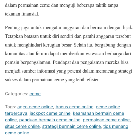
dalam permainan ceme dan menguji beberapa taktik tanpa
tekanan finansial.
Penting juga untuk mengatur anggaran dan bermain dengan bijak.
Tetapkan batasan untuk diri sendiri dan patuhi anggaran tersebut
untuk menghindari kerugian besar. Selain itu, bergabung dengan
komunitas atau forum dapat memberikan wawasan berharga dari
pemain berpengalaman. Pendapat dan pengalaman mereka bisa
menjadi sumber informasi yang potensi dalam merancang strategi
sukses dalam permainan ceme yang lebih efisien.
Categories:
ceme
Tags:
agen ceme online
,
bonus ceme online
,
ceme online
terpercaya
,
jackpot ceme online
,
keamanan bermain ceme
online
,
panduan bermain ceme online
,
permainan ceme online
,
situs ceme online
,
strategi bermain ceme online
,
tips menang
ceme online