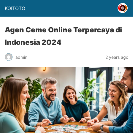
KOITOTO
Agen Ceme Online Terpercaya di
Indonesia 2024
admin
2 years ago