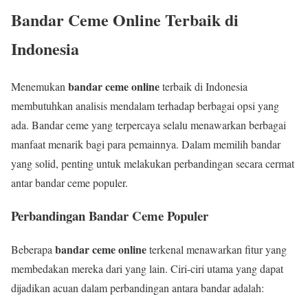
Bandar Ceme Online Terbaik di
Indonesia
bandar ceme online
Menemukan
terbaik di Indonesia
membutuhkan analisis mendalam terhadap berbagai opsi yang
ada. Bandar ceme yang terpercaya selalu menawarkan berbagai
manfaat menarik bagi para pemainnya. Dalam memilih bandar
yang solid, penting untuk melakukan perbandingan secara cermat
antar bandar ceme populer.
Perbandingan Bandar Ceme Populer
bandar ceme online
Beberapa
terkenal menawarkan fitur yang
membedakan mereka dari yang lain. Ciri-ciri utama yang dapat
dijadikan acuan dalam perbandingan antara bandar adalah: